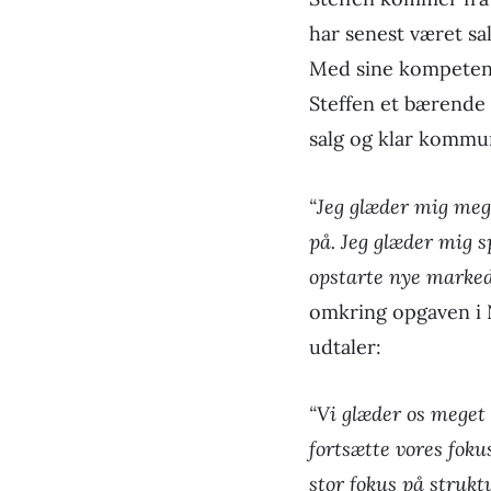
har senest været s
Med sine kompetenc
Steffen et bærende 
salg og klar kommu
“Jeg glæder mig meg
på. Jeg glæder mig s
opstarte nye marked
omkring opgaven i
udtaler:
“Vi glæder os meget
fortsætte vores fok
stor fokus på strukt