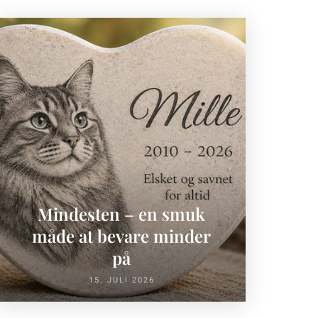
Mindesten – en smuk
måde at bevare minder
på
15. JULI 2026