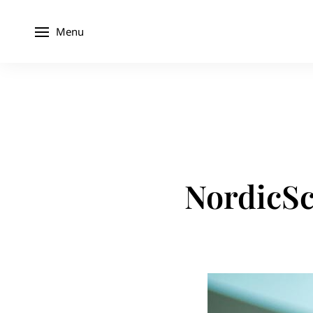
Menu
NordicSc