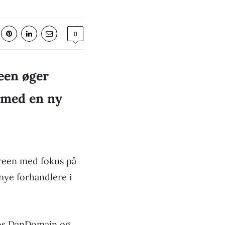
0
een øger
t med en ny
Screen med fokus på
nye forhandlere i
 hos DanDomain og