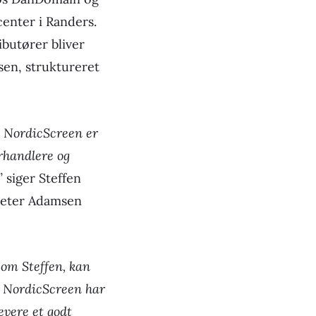
enter i Randers.
butører bliver
sen, struktureret
m NordicScreen er
orhandlere og
”
siger Steffen
Peter Adamsen
som Steffen, kan
. NordicScreen har
evere et godt