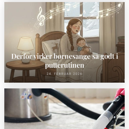
Derfor virker børnesange så godt i
putterutinen
24. FEBRUAR 2026