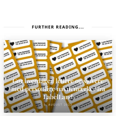
FURTHER READING...
Gør hverdagen lettere og sjovere
med personlige navnemærker fra
LabelLand
5. AUGUST 2023